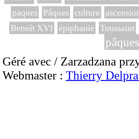
paques
Pâques
culture
ascensio
Benoît XVI
épiphanie
Toussaint
pâque
Géré avec / Zarzadzana prz
Webmaster :
Thierry Delpra