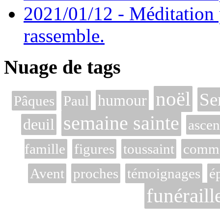
2021/01/12 - Méditation 
rassemble.
Nuage de tags
noël
Se
humour
Pâques
Paul
semaine sainte
deuil
ascen
famille
figures
toussaint
commé
Avent
proches
témoignages
é
funéraill