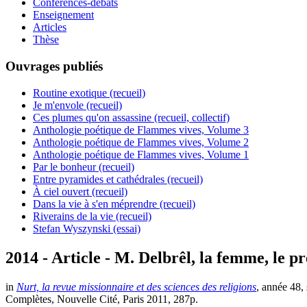
Conférences-débats
Enseignement
Articles
Thèse
Ouvrages publiés
Routine exotique (recueil)
Je m'envole (recueil)
Ces plumes qu'on assassine (recueil, collectif)
Anthologie poétique de Flammes vives, Volume 3
Anthologie poétique de Flammes vives, Volume 2
Anthologie poétique de Flammes vives, Volume 1
Par le bonheur (recueil)
Entre pyramides et cathédrales (recueil)
À ciel ouvert (recueil)
Dans la vie à s'en méprendre (recueil)
Riverains de la vie (recueil)
Stefan Wyszynski (essai)
2014 - Article - M. Delbrêl, la femme, le pr
in
Nurt, la revue missionnaire et des sciences des religions
, année 48,
Complètes, Nouvelle Cité, Paris 2011, 287p.