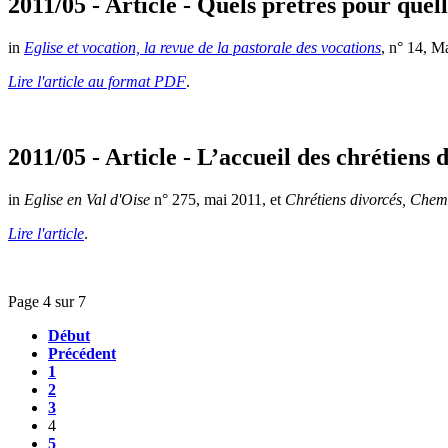
2011/05 - Article - Quels prêtres pour que
in
Eglise et vocation, la revue de la pastorale des vocations
, n° 14, M
Lire l'article au format PDF
.
2011/05 - Article - L’accueil des chrétiens d
in
Eglise en Val d'Oise
n° 275, mai 2011, et
Chrétiens divorcés, Chemi
Lire l'article
.
Page 4 sur 7
Début
Précédent
1
2
3
4
5