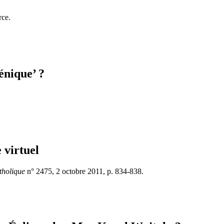
rce.
énique’ ?
e virtuel
tholique
n° 2475, 2 octobre 2011, p. 834-838.