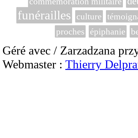
de
commémoration militaire
funérailles
culture
témoign
proches
épiphanie
b
Géré avec / Zarzadzana prz
Webmaster :
Thierry Delpra