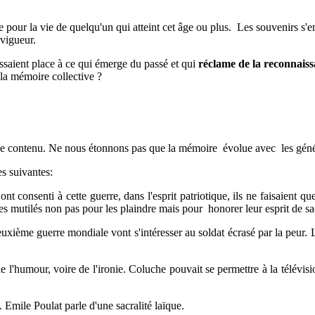
pour la vie de quelqu'un qui atteint cet âge ou plus. Les souvenirs s'e
 vigueur.
ssaient place à ce qui émerge du passé et qui
réclame de la reconnais
 la mémoire collective ?
 et le contenu. Ne nous étonnons pas que la mémoire évolue avec les géné
s suivantes:
nt consenti à cette guerre, dans l'esprit patriotique, ils ne faisaient qu
les mutilés non pas pour les plaindre mais pour honorer leur esprit de sac
deuxième guerre mondiale vont s'intéresser au soldat écrasé par la peur. 
 l'humour, voire de l'ironie. Coluche pouvait se permettre à la télévis
. Emile Poulat parle d'une sacralité laïque.