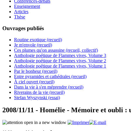
Conférences-débats
Enseignement
Articles
Thèse
Ouvrages publiés
Routine exotique (recueil)
Je m'envole (recueil)
Ces plumes qu'on assassine (recueil, collectif)
Anthologie poétique de Flammes vives, Volume 3
Anthologie poétique de Flammes vives, Volume 2
Anthologie poétique de Flammes vives, Volume 1
Par le bonheur (recueil)
Entre pyramides et cathédrales (recueil)
À ciel ouvert (recueil)
Dans la vie à s'en méprendre (recueil)
Riverains de la vie (recueil)
Stefan Wyszynski (essai)
2008/11/11 - Homélie - Mémoire et oubli : 