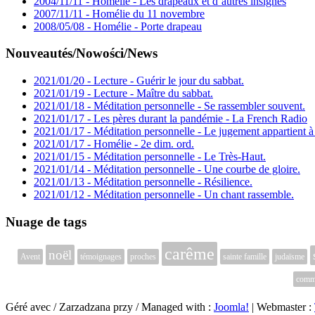
2004/11/11 - Homélie - Les drapeaux et d’autres insignes
2007/11/11 - Homélie du 11 novembre
2008/05/08 - Homélie - Porte drapeau
Nouveautés/Nowości/News
2021/01/20 - Lecture - Guérir le jour du sabbat.
2021/01/19 - Lecture - Maître du sabbat.
2021/01/18 - Méditation personnelle - Se rassembler souvent.
2021/01/17 - Les pères durant la pandémie - La French Radio
2021/01/17 - Méditation personnelle - Le jugement appartient à
2021/01/17 - Homélie - 2e dim. ord.
2021/01/15 - Méditation personnelle - Le Très-Haut.
2021/01/14 - Méditation personnelle - Une courbe de gloire.
2021/01/13 - Méditation personnelle - Résilience.
2021/01/12 - Méditation personnelle - Un chant rassemble.
Nuage de tags
carême
noël
Avent
témoignages
proches
sainte famille
judaïsme
commé
Géré avec / Zarzadzana przy / Managed with :
Joomla!
| Webmaster :