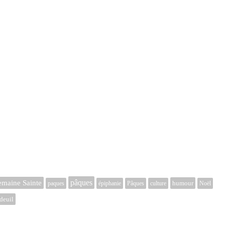
pâques
emaine Sainte
humour
paques
épiphanie
Pâques
culture
Noël
deuil