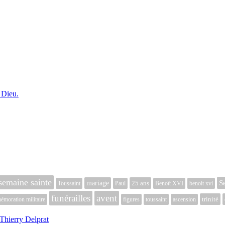
 Dieu.
semaine sainte
S
mariage
25 ans
Toussaint
Paul
Benoît XVI
benoit xvi
funérailles
avent
trinité
moration militaire
figures
toussaint
ascension
Thierry Delprat