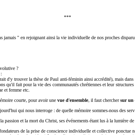
***
ns jamais " en rejoignant ainsi la vie individuelle de nos proches dispar
évolutive ?
:
ait d'y trouver la thèse de Paul anti-féminin ainsi accrédité), mais da
tions qu'il fait pour la vie des communautés chrétiennes et leur structure
me et femme etc.
mémoire courte, pour avoir une
vue d'ensemble
, il faut chercher
sur un
ujourd'hui qui nous interroge : de quelle mémoire sommes-nous des servi
 la passion et la mort du Christ, ses événements étant lus à la lumière de
ondateurs de la prise de conscience individuelle et collective ponctue 