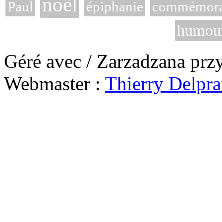
noël
Paul
épiphanie
commémorat
humou
Géré avec / Zarzadzana prz
Webmaster :
Thierry Delpra