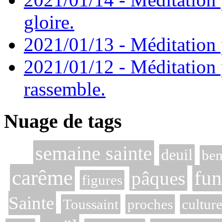
gloire.
2021/01/13 - Méditation p
2021/01/12 - Méditation 
rassemble.
Nuage de tags
semaine sainte
deuil
ben
carême
fun
pâques
figures
Sainte
Toussaint
proches
cultur