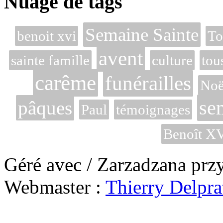
Nuage de tags
Semaine Sainte
benoit xvi
To
avent
sainte famille
culture
tou
carême
funérailles
Noë
se
pâques
Paul
témoignages
Benoît X
Géré avec / Zarzadzana prz
Webmaster :
Thierry Delpra