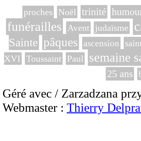
trinité
humou
proches
Noël
c
funérailles
Avent
judaïsme
pâques
Sainte
ascension
sain
semaine s
XVI
Toussaint
Paul
25 ans
Géré avec / Zarzadzana prz
Webmaster :
Thierry Delpra