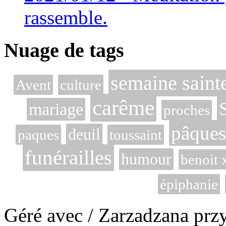
rassemble.
Nuage de tags
semaine saint
Avent
culture
carême
mariage
proches
pâques
deuil
paques
toussaint
funérailles
humour
benoit 
épiphanie
Géré avec / Zarzadzana prz