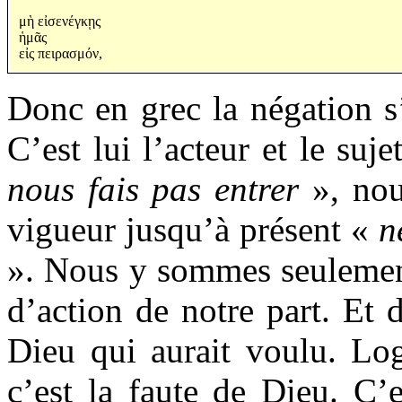
μὴ εἰσενέγκῃς
ἡμᾶς
εἰς πειρασμόν,
Donc en grec la négation s
C’est lui l’acteur et le suj
nous fais pas entrer
», nou
vigueur jusqu’à présent «
n
». Nous y sommes seulement
d’action de notre part. Et 
Dieu qui aurait voulu. Log
c’est la faute de Dieu. C’