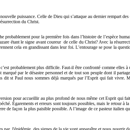
nouvelle puissance. Celle de Dieu qui s’attaque au dernier rempart des
résurrection du Christ.
che probablement pour la première fois dans l’histoire de l’espèce huma
Lazare étant le signe avant coureur de celle du Christ? Avec la résurrect
prennent cela en grandissant dans leur foi. L’entourage se pose la quest
est probablement plus difficile. Faut-il être confronté comme elles à 
st marqué par le désastre personnel et de tout son peuple dont il partag
s dit st Paul nous sommes déjà marqués par l’Esprit qui fait vivre. M
sion pour accueillir au plus profond de nous même cet Esprit qui fait 
éché. Égarements et erreurs sont toujours possibles, mais le retour à la
terre de façon la plus paisible possible. A l’image de ce pasteur italien
ar l'épidémie, des signes de la vie vont apparaître et nous nourrir dan