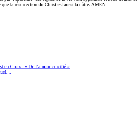
e que la résurrection du Christ est aussi la nôtre. AMEN
st en Croix : « De l’amour crucifié »
el....