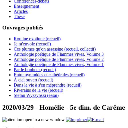
Conférences-débats
Enseignement
Articles
Thèse
Ouvrages publiés
Routine exotique (recueil)
Je m'envole (recueil)
Ces plumes qu'on assassine (recueil, collectif)
Anthologie poétique de Flammes vives, Volume 3
Anthologie poétique de Flammes vives, Volume 2
Anthologie poétique de Flammes vives, Volume 1
Par le bonheur (recueil)
Entre pyramides et cathédrales (recueil)
À ciel ouvert (recueil)
Dans la vie à s'en méprendre (recueil)
Riverains de la vie (recueil)
Stefan Wyszynski (essai)
2020/03/29 - Homélie - 5e dim. de Carême