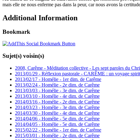
mais elle ne nous enferme pas dans la peur, car nous avons la certitud
Additional Information
Bookmark
Sujet(s) voisin(s)
2008, Carême - Méditation collective - Les sept paroles du Chri
2013/01/29 - Réflexion pastorale - CARÊME : un voyage spiritu
2013/02/17 - Homélie - 1er dim. de Carême
2013/02/24 - Homélie - 2e dim. de Carême
2013/03/03 - Homélie - 3e dim. de Carême
2013/03/10 - Homélie - 4e dim. de Carême
2014/03/16 - Homélie - 2e dim. de Carême
2014/03/23 - Homélie - 3e dim. de Carême
2014/03/30 - Homélie - 4e dim. de Carême
2014/04/06 - Homélie - 5e dim. de Carême
2014/04/05 - Homélie - 5e dim. de Carême
2015/02/22 - Homélie - 1er dim. de Carême
2015/03/01 - Homélie - 2e dim. de Carême