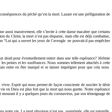
 conséquences du péché qu’est la mort. Lazare est une préfiguration de
ine aussi massivement, elle s’invite à cette danse macabre que certains
ion du Christ, la mort n’est pas disparue, mais elle est déjà combattue,
ion “Lui qui a ouvert les yeux de l’aveugle ne pouvait-il pas empêcher
un deuil pour éventuellement entrer dans une telle espérance? Jérémie
e les peines et les souffrances. Nous sommes tellement attachés à cette
ais entre en être marqué et se laisser imprégner pour que cela nous
vivre. Esprit qui nous permet de façon consciente de susciter le désir
 vie en Dieu est plus fort que la mort qui nous guette. Notre espérance
 qui mourant il y a quelques jours du coronavirus, par son témoignage de
s notre vie. La mort physique n’est pas supprimée, elle est naturelle,