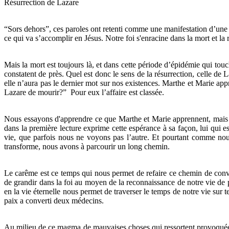
Résurrection de Lazare
“Sors dehors”, ces paroles ont retenti comme une manifestation d’une 
ce qui va s’accomplir en Jésus. Notre foi s'enracine dans la mort et la 
Mais la mort est toujours là, et dans cette période d’épidémie qui tou
constatent de près. Quel est donc le sens de la résurrection, celle de 
elle n’aura pas le dernier mot sur nos existences. Marthe et Marie ap
Lazare de mourir?” Pour eux l’affaire est classée.
Nous essayons d'apprendre ce que Marthe et Marie apprennent, mais c’
dans la première lecture exprime cette espérance à sa façon, lui qui e
vie, que parfois nous ne voyons pas l’autre. Et pourtant comme nou
transforme, nous avons à parcourir un long chemin.
Le carême est ce temps qui nous permet de refaire ce chemin de conver
de grandir dans la foi au moyen de la reconnaissance de notre vie de p
en la vie éternelle nous permet de traverser le temps de notre vie sur 
paix a converti deux médecins.
Au milieu de ce magma de mauvaises choses qui ressortent provoquées p