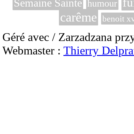
fu
Semaine Sainte
humour
carême
benoit x
Géré avec / Zarzadzana prz
Webmaster :
Thierry Delpra