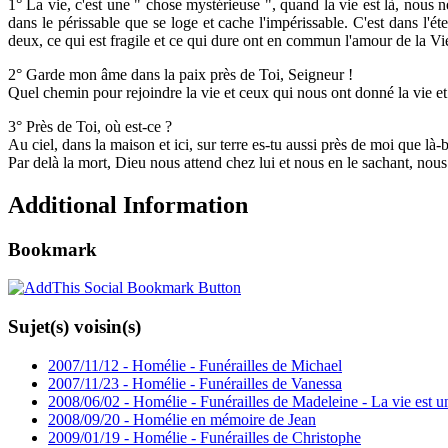
1° La vie, c'est une " chose mystérieuse ", quand la vie est là, nous
dans le périssable que se loge et cache l'impérissable. C'est dans l'éte
deux, ce qui est fragile et ce qui dure ont en commun l'amour de la Vi
2° Garde mon âme dans la paix près de Toi, Seigneur !
Quel chemin pour rejoindre la vie et ceux qui nous ont donné la vie et l
3° Près de Toi, où est-ce ?
Au ciel, dans la maison et ici, sur terre es-tu aussi près de moi que là-
Par delà la mort, Dieu nous attend chez lui et nous en le sachant, nous l
Additional Information
Bookmark
Sujet(s) voisin(s)
2007/11/12 - Homélie - Funérailles de Michael
2007/11/23 - Homélie - Funérailles de Vanessa
2008/06/02 - Homélie - Funérailles de Madeleine - La vie est u
2008/09/20 - Homélie en mémoire de Jean
2009/01/19 - Homélie - Funérailles de Christophe