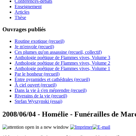
Conférences-débats
Enseignement
Articles
Thèse
Ouvrages publiés
Routine exotique (recueil)
Je m'envole (recueil)
Ces plumes qu'on assassine (recueil, collectif)
Anthologie poétique de Flammes vives, Volume 3
Anthologie poétique de Flammes vives, Volume 2
Anthologie poétique de Flammes vives, Volume 1
Par le bonheur (recueil)
Entre pyramides et cathédrales (recueil)
À ciel ouvert (recueil)
Dans la vie à s'en méprendre (recueil)
Riverains de la vie (recueil)
Stefan Wyszynski (essai)
2008/06/04 - Homélie - Funérailles de Mar