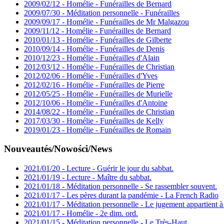
2009/02/12 - Homélie - Funérailles de Bernard
2009/07/30 - Méditation personnelle - Funérailles
2009/09/17 - Homélie - Funérailles de Mr Malgazou
2009/11/12 - Homélie - Funérailles de Bernard
2010/01/13 - Homélie - Funérailles de Gilberte
2010/09/14 - Homélie - Funérailles de Denis
2010/12/23 - Homélie - Funérailles d'Alain
2012/03/12 - Homélie - Funérailles de Christian
2012/02/06 - Homélie - Funérailles d'Yves
2012/02/16 - Homélie - Funérailles de Pierre
2012/05/25 - Homélie - Funérailles de Murielle
2012/10/06 - Homélie - Funérailles d'Antoine
2014/08/22 - Homélie - Funérailles de Christian
2017/03/30 - Homélie - Funérailles de Kelly
2019/01/23 - Homélie - Funérailles de Romain
Nouveautés/Nowości/News
2021/01/20 - Lecture - Guérir le jour du sabbat.
2021/01/19 - Lecture - Maître du sabbat.
2021/01/18 - Méditation personnelle - Se rassembler souvent.
2021/01/17 - Les pères durant la pandémie - La French Radio
2021/01/17 - Méditation personnelle - Le jugement appartient à
2021/01/17 - Homélie - 2e dim. ord.
2021/01/15 - Méditation personnelle - Le Très-Haut.