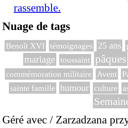
rassemble.
Nuage de tags
25 ans
Benoît XVI
témoignages
pâques
mariage
toussaint
commémoration militaire
Avent
P
humour
sainte famille
culture
a
Semaine
Géré avec / Zarzadzana prz