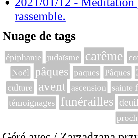
2021/01/12 - Méditation 
rassemble.
Nuage de tags
carême
épiphanie
judaïsme
co
pâques
Noël
paques
Pâques
avent
culture
ascension
sainte 
funérailles
deui
témoignages
proch
Géré avec / Zarzadzana prz