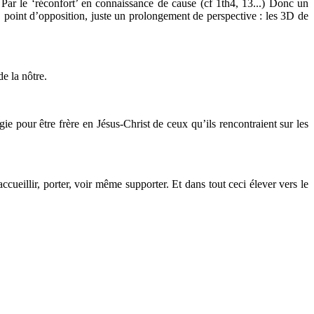
? Par le ‘réconfort’ en connaissance de cause (cf 1th4, 13...) Donc un
i, point d’opposition, juste un prolongement de perspective : les 3D de
e la nôtre.
ie pour être frère en Jésus-Christ de ceux qu’ils rencontraient sur les
ueillir, porter, voir même supporter. Et dans tout ceci élever vers le