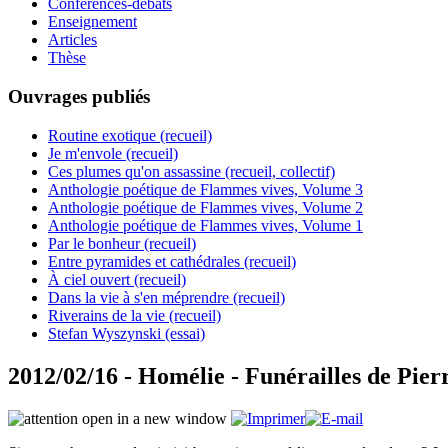
Conférences-débats
Enseignement
Articles
Thèse
Ouvrages publiés
Routine exotique (recueil)
Je m'envole (recueil)
Ces plumes qu'on assassine (recueil, collectif)
Anthologie poétique de Flammes vives, Volume 3
Anthologie poétique de Flammes vives, Volume 2
Anthologie poétique de Flammes vives, Volume 1
Par le bonheur (recueil)
Entre pyramides et cathédrales (recueil)
À ciel ouvert (recueil)
Dans la vie à s'en méprendre (recueil)
Riverains de la vie (recueil)
Stefan Wyszynski (essai)
2012/02/16 - Homélie - Funérailles de Pier