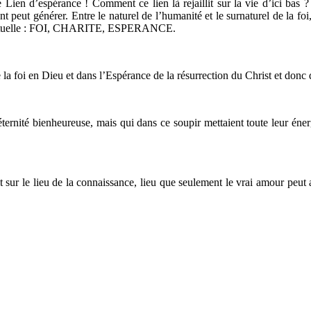
Le Lien d’espérance ! Comment ce lien là rejaillit sur la vie d’ici bas 
 peut générer. Entre le naturel de l’humanité et le surnaturel de la fo
e spirituelle : FOI, CHARITE, ESPERANCE.
la foi en Dieu et dans l’Espérance de la résurrection du Christ et donc d
éternité bienheureuse, mais qui dans ce soupir mettaient toute leur énerg
ur le lieu de la connaissance, lieu que seulement le vrai amour peut acc