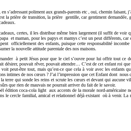
 en s’adressant poliment aux grands-parents etc , oui, chemin faisant, j’al
c’est la prière de transition, la prière gentille, car gentiment demandé
 cadeaux.
s cadeaux, certes, il les distribue même bien largement (il suffit de voir 
apa et maman, pour les papys et mamys c’est un peut différents, car de t
pent officiellement des enfants, puisque cette responsabilité incombe 
sumer la nouvelle attitude parentale des nos maisons.
ander à petit Jésus pour que le ciel s’ouvre pour lui offrir tout ce don
it désirer, pouvait rêver, pouvait attendre… C’est de cet enfant roi que j
e, voit peut-être tout, mais qu’est-ce que cela à voir avec les enfants q
ntions intimes de nos cœurs ? J’ai l’impression que cet Enfant dont nous 
la terre qui sonde les reins et scrute les cœurs et devant qui aucune v
e sûrs que rien de mauvais ne pourrait arriver du fait de le savoir.
dition coca-cola light aux accents de la morale nord-américaine ne pe
s le cercle familial, amical et relationnel déjà existant où à venir. La 