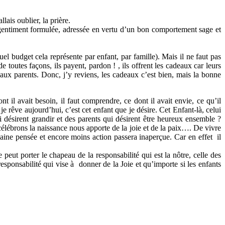
lais oublier, la prière.
e, gentiment formulée, adressée en vertu d’un bon comportement sage et
quel budget cela représente par enfant, par famille). Mais il ne faut pas
outes façons, ils payent, pardon ! , ils offrent les cadeaux car leurs
aux parents. Donc, j’y reviens, les cadeaux c’est bien, mais la bonne
t il avait besoin, il faut comprendre, ce dont il avait envie, ce qu’il
e rêve aujourd’hui, c’est cet enfant que je désire. Cet Enfant-là, celui
ui désirent grandir et des parents qui désirent être heureux ensemble ?
célébrons la naissance nous apporte de la joie et de la paix…. De vivre
ilaine pensée et encore moins action passera inaperçue. Car en effet il
ut porter le chapeau de la responsabilité qui est la nôtre, celle des
responsabilité qui vise à donner de la Joie et qu’importe si les enfants