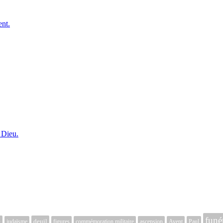
ent.
 Dieu.
funér
é
deuil
judaïsme
figures
commémoration militaire
ascension
Avent
Paul