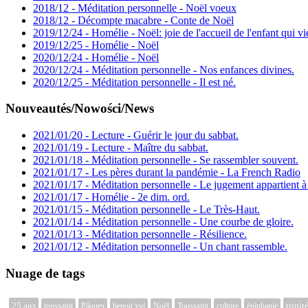
2018/12 - Méditation personnelle - Noël voeux
2018/12 - Décompte macabre - Conte de Noël
2019/12/24 - Homélie - Noël: joie de l'accueil de l'enfant qui vi
2019/12/25 - Homélie - Noël
2020/12/24 - Homélie - Noël
2020/12/24 - Méditation personnelle - Nos enfances divines.
2020/12/25 - Méditation personnelle - Il est né.
Nouveautés/Nowości/News
2021/01/20 - Lecture - Guérir le jour du sabbat.
2021/01/19 - Lecture - Maître du sabbat.
2021/01/18 - Méditation personnelle - Se rassembler souvent.
2021/01/17 - Les pères durant la pandémie - La French Radio
2021/01/17 - Méditation personnelle - Le jugement appartient à
2021/01/17 - Homélie - 2e dim. ord.
2021/01/15 - Méditation personnelle - Le Très-Haut.
2021/01/14 - Méditation personnelle - Une courbe de gloire.
2021/01/13 - Méditation personnelle - Résilience.
2021/01/12 - Méditation personnelle - Un chant rassemble.
Nuage de tags
25 ans
trinit
toussaint
Pâques
benoit xvi
Noël
Toussaint
culture
épiphanie