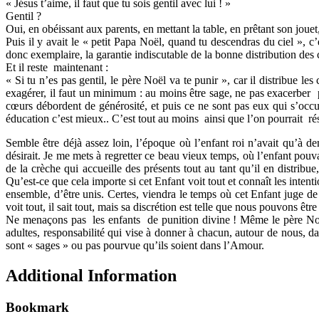
« Jésus t’aime, il faut que tu sois gentil avec lui ! »
Gentil ?
Oui, en obéissant aux parents, en mettant la table, en prêtant son jouet,
Puis il y avait le « petit Papa Noël, quand tu descendras du ciel », 
donc exemplaire, la garantie indiscutable de la bonne distribution des
Et il reste maintenant :
« Si tu n’es pas gentil, le père Noël va te punir », car il distribue le
exagérer, il faut un minimum : au moins être sage, ne pas exacerber p
cœurs débordent de générosité, et puis ce ne sont pas eux qui s’occu
éducation c’est mieux.. C’est tout au moins ainsi que l’on pourrait ré
Semble être déjà assez loin, l’époque où l’enfant roi n’avait qu’à dem
désirait. Je me mets à regretter ce beau vieux temps, où l’enfant pouva
de la crèche qui accueille des présents tout au tant qu’il en distribu
Qu’est-ce que cela importe si cet Enfant voit tout et connaît les inte
ensemble, d’être unis. Certes, viendra le temps où cet Enfant juge de 
voit tout, il sait tout, mais sa discrétion est telle que nous pouvons êtr
Ne menaçons pas les enfants de punition divine ! Même le père Noël é
adultes, responsabilité qui vise à donner à chacun, autour de nous, dan
sont « sages » ou pas pourvue qu’ils soient dans l’Amour.
Additional Information
Bookmark