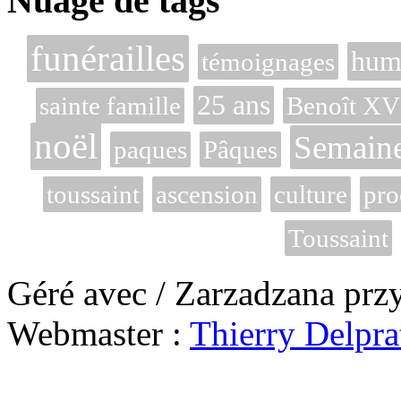
Nuage de tags
funérailles
hum
témoignages
25 ans
sainte famille
Benoît XV
noël
Semaine
paques
Pâques
toussaint
ascension
culture
pro
Toussaint
Géré avec / Zarzadzana prz
Webmaster :
Thierry Delpra