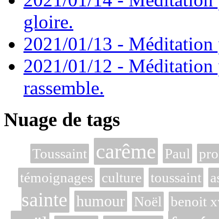
gloire.
2021/01/13 - Méditation p
2021/01/12 - Méditation 
rassemble.
Nuage de tags
carême
Toussaint
Paul
pro
témoignages
culture
toussaint
a
sainte
humour
Noël
benoit x