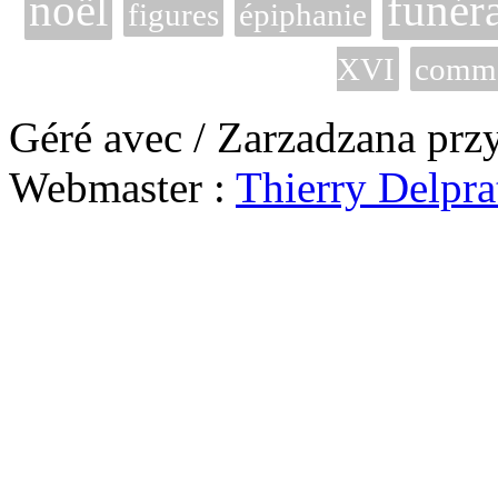
noël
funéra
figures
épiphanie
XVI
commé
Géré avec / Zarzadzana prz
Webmaster :
Thierry Delpra