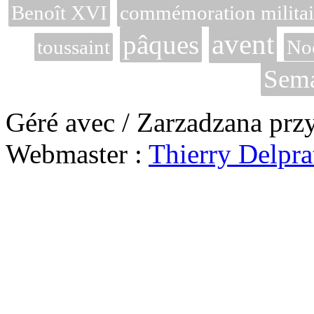
Benoît XVI
commémoration militai
avent
pâques
toussaint
No
Sema
Géré avec / Zarzadzana prz
Webmaster :
Thierry Delpra