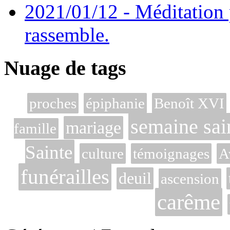
2021/01/12 - Méditation 
rassemble.
Nuage de tags
proches
épiphanie
Benoît XVI
semaine sai
mariage
famille
Sainte
culture
témoignages
A
funérailles
deuil
ascension
carême