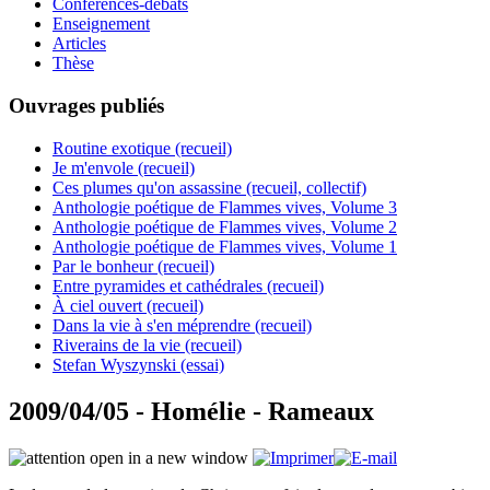
Conférences-débats
Enseignement
Articles
Thèse
Ouvrages publiés
Routine exotique (recueil)
Je m'envole (recueil)
Ces plumes qu'on assassine (recueil, collectif)
Anthologie poétique de Flammes vives, Volume 3
Anthologie poétique de Flammes vives, Volume 2
Anthologie poétique de Flammes vives, Volume 1
Par le bonheur (recueil)
Entre pyramides et cathédrales (recueil)
À ciel ouvert (recueil)
Dans la vie à s'en méprendre (recueil)
Riverains de la vie (recueil)
Stefan Wyszynski (essai)
2009/04/05 - Homélie - Rameaux