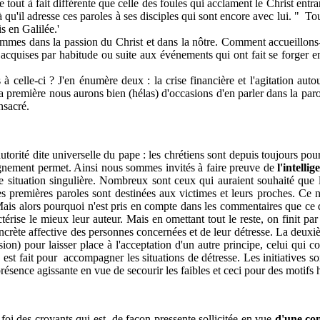
tout à fait différente que celle des foules qui acclament le Christ entran
 qu'il adresse ces paroles à ses disciples qui sont encore avec lui. " Tous,
s en Galilée.'
mmes dans la passion du Christ et dans la nôtre. Comment accueillons-n
acquises par habitude ou suite aux événements qui ont fait se forger en n
 celle-ci ? J'en énumère deux : la crise financière et l'agitation auto
a première nous aurons bien (hélas) d'occasions d'en parler dans la paroi
onsacré.
autorité dite universelle du pape : les chrétiens sont depuis toujours po
agnement permet. Ainsi nous sommes invités à faire preuve de
l'intelli
une situation singulière. Nombreux sont ceux qui auraient souhaité q
s premières paroles sont destinées aux victimes et leurs proches. Ce ne
! Mais alors pourquoi n'est pris en compte dans les commentaires que ce
actérise le mieux leur auteur. Mais en omettant tout le reste, on finit p
oncrète affective des personnes concernées et de leur détresse. La deuxiè
ion) pour laisser place à l'acceptation d'un autre principe, celui qui co
t fait pour accompagner les situations de détresse. Les initiatives son
sence agissante en vue de secourir les faibles et ceci pour des motifs h
a foi des croyants qui est de façon pressente sollicitée en vue
d'une con