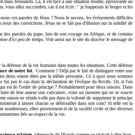
t dans Jérusalem. Là, il est face à une situation hostile, éprouvante au
 vous allez succomber, car il est écrit : " je frapperais le berger et les
ous ces paroles de Jésus ? Nous le savons, les événements difficiles
ous des convictions. Jésus ne se fait pas d'illusion sur la solidité de
ur des paroles du pape, lors de son voyage en Afrique, et de certains
sse d'ici peu de temps. Voir aussi sur le site du diocèse le message de
ur la défense de la vie humaine dans toutes les situations. Cette défense
gence de notre foi
. Comment ? Déjà par le fait de distinguer entre une
ue les deux soient dites par la même personne. Ce à quoi nous sommes
 fut pas le cas dans la déclaration de l'évêque du Recife. Or, si l'on
 qui est de l'ordre de principe ? Probablement pour deux raisons. Dans
ar faire de leur auteur une caricature, voire un monstre qui ne se soucie
me raison ne réside-t-elle pas dans la volonté de supprimer le principe
nsisterait à laisser chacun se débrouiller dans son coin? Si telle est la
t nombreuses, elles proviennent et de la société civile et des diverses
umanistes liés au respect de la vie.
science éclairée
, tabernacle de l'Esprit comme se plaisait à dire Jean-