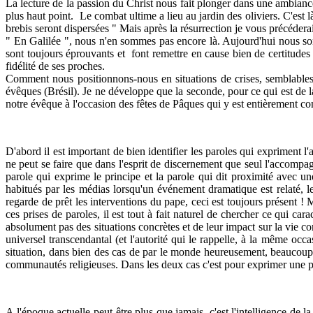
La lecture de la passion du Christ nous fait plonger dans une ambiance 
plus haut point. Le combat ultime a lieu au jardin des oliviers. C'est là
brebis seront dispersées " Mais après la résurrection je vous précéderai
" En Galilée ", nous n'en sommes pas encore là. Aujourd'hui nous so
sont toujours éprouvants et font remettre en cause bien de certitudes 
fidélité de ses proches.
Comment nous positionnons-nous en situations de crises, semblables à
évêques (Brésil). Je ne développe que la seconde, pour ce qui est de l
notre évêque à l'occasion des fêtes de Pâques qui y est entièrement c
D'abord il est important de bien identifier les paroles qui expriment l'
ne peut se faire que dans l'esprit de discernement que seul l'accomp
parole qui exprime le principe et la parole qui dit proximité avec 
habitués par les médias lorsqu'un événement dramatique est relaté, le
regarde de prêt les interventions du pape, ceci est toujours présent 
ces prises de paroles, il est tout à fait naturel de chercher ce qui car
absolument pas des situations concrètes et de leur impact sur la vie c
universel transcendantal (et l'autorité qui le rappelle, à la même occas
situation, dans bien des cas de par le monde heureusement, beaucoup es
communautés religieuses. Dans les deux cas c'est pour exprimer une pré
A l'époque actuelle peut-être plus que jamais, c'est l'intelligence de l