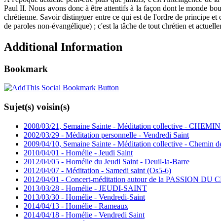
Paul II. Nous avons donc à être attentifs à la façon dont le monde boug
chrétienne. Savoir distinguer entre ce qui est de l'ordre de principe
de paroles non-évangélique) ; c'est la tâche de tout chrétien et actuell
Additional Information
Bookmark
Sujet(s) voisin(s)
2008/03/21, Semaine Sainte - Méditation collective - CHE
2002/03/29 - Méditation personnelle - Vendredi Saint
2009/04/10, Semaine Sainte - Méditation collective - Chemin d
2010/04/01 - Homélie - Jeudi Saint
2012/04/05 - Homélie du Jeudi Saint - Deuil-la-Barre
2012/04/07 - Méditation - Samedi saint (Os5-6)
2012/04/01 - Concert-méditation autour de la PASSION DU
2013/03/28 - Homélie - JEUDI-SAINT
2013/03/30 - Homélie - Vendredi-Saint
2014/04/13 - Homélie - Rameaux
2014/04/18 - Homélie - Vendredi Saint