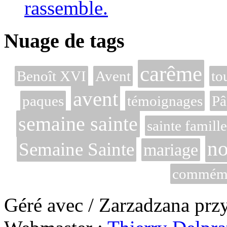
rassemble.
Nuage de tags
carême
Benoît XVI
Avent
to
avent
paques
témoignages
Pâ
semaine sainte
sainte famille
no
Semaine Sainte
mariage
commémor
Géré avec / Zarzadzana prz