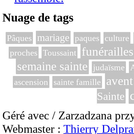
Nuage de tags
mariage
Pâques
paques
culture
funérailles
proches
Toussaint
semaine sainte
judaïsme
avent
ascension
sainte famille
Sainte
Géré avec / Zarzadzana prz
Webmaster :
Thierry Delpra