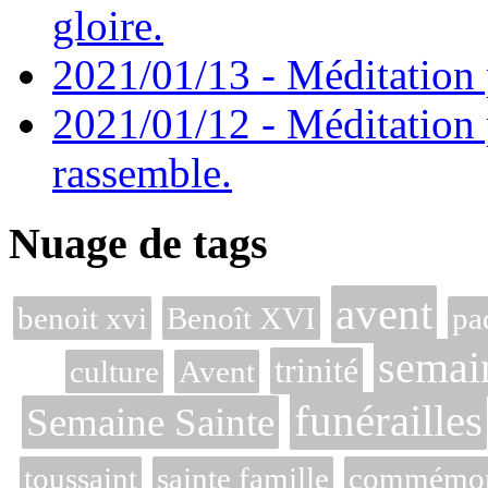
gloire.
2021/01/13 - Méditation p
2021/01/12 - Méditation 
rassemble.
Nuage de tags
avent
benoit xvi
Benoît XVI
pa
semai
trinité
culture
Avent
funérailles
Semaine Sainte
toussaint
sainte famille
commémora