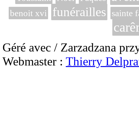
funérailles
benoit xvi
sainte 
carê
Géré avec / Zarzadzana prz
Webmaster :
Thierry Delpra