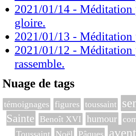
2021/01/14 - Méditation 
gloire.
2021/01/13 - Méditation p
2021/01/12 - Méditation 
rassemble.
Nuage de tags
se
témoignages
figures
toussaint
Sainte
humour
Benoît XVI
com
avent
Toussaint
Noël
Pâques